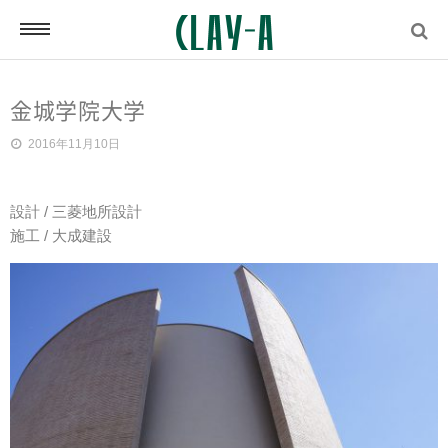
株式会社クレアタイル
金城学院大学
Home
2016年11月10日
設計 / 三菱地所設計
納入事例
施工 / 大成建設
Works
コンクリート加工・塗装
Concrete Wall
コンクリートデザイン